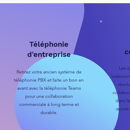
Téléphonie
c
d'entreprise
Les s
Retirez votre ancien système de
vidéocon
téléphonie PBX et faite un bon en
révol
avant avec la téléphonie Teams
collabor
pour une collaboration
dans la
commerciale à long terme et
œuvre 
durable.