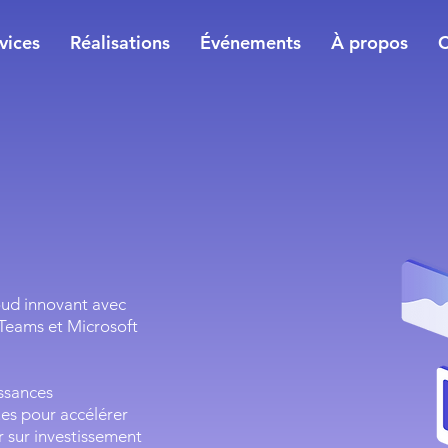
vices
Réalisations
Événements
À propos
C
oud innovant avec
Teams et Microsoft
ssances
es pour accélérer
r sur investissement