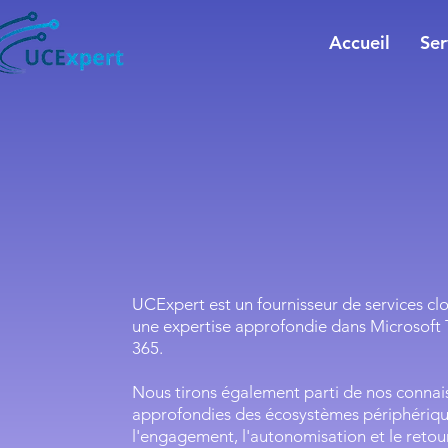
Accueil
Ser
Modernisez vos
communications
UCExpert est un fournisseur de services cl
une expertise approfondie dans Microsoft 
365.
Nous tirons également parti de nos connai
approfondies des écosystèmes périphériqu
l'engagement, l'autonomisation et le retou