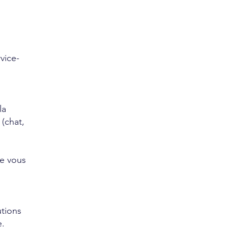
vice-
la
(chat,
de vous
utions
e.